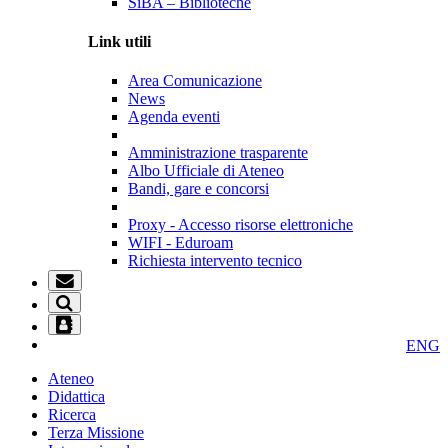
SiBA – Biblioteche
Link utili
Area Comunicazione
News
Agenda eventi
Amministrazione trasparente
Albo Ufficiale di Ateneo
Bandi, gare e concorsi
Proxy - Accesso risorse elettroniche
WIFI - Eduroam
Richiesta intervento tecnico
ENG
Ateneo
Didattica
Ricerca
Terza Missione