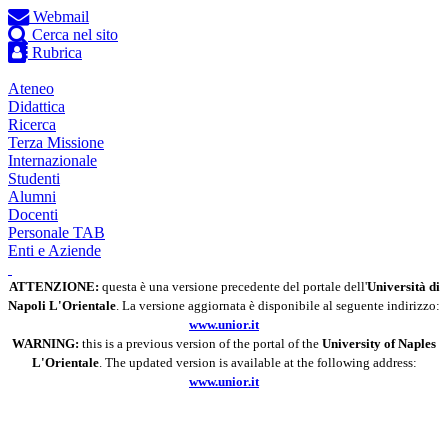
Webmail
Cerca nel sito
Rubrica
ENG
Ateneo
Didattica
Ricerca
Terza Missione
Internazionale
Studenti
Alumni
Docenti
Personale TAB
Enti e Aziende
ATTENZIONE:
questa è una versione precedente del portale dell'
Università di
Napoli L'Orientale
. La versione aggiornata è disponibile al seguente indirizzo:
www.unior.it
WARNING:
this is a previous version of the portal of the
University of Naples
L'Orientale
. The updated version is available at the following address:
www.unior.it