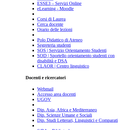
ESSE3 – Servizi Online
eLearning - Moodle
Corsi di Laurea
Cerca docente
Orario delle lezioni
Polo Didattico di Ateneo
Segreteria studenti
SOS | Servizio Orientamento Studenti
SOD | Sportello orientamento studenti con
disabilità e DSA
CLAOR | Centro linguistico
Docenti e ricercatori
Webmail
Accesso area docenti
UGOV
Dip. Asia, Africa e Mediterraneo
Dip. Scienze Umane e Sociali
Dip. Studi Letterari, Linguistici e Comparati