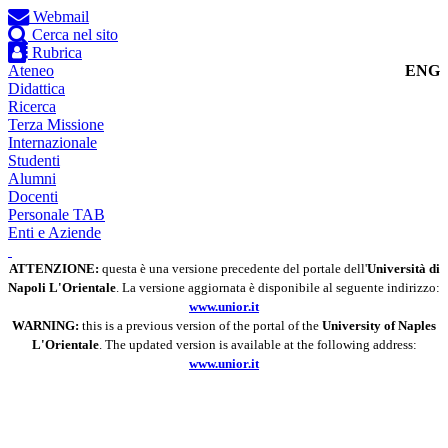
Webmail
Cerca nel sito
Rubrica
Ateneo
ENG
Didattica
Ricerca
Terza Missione
Internazionale
Studenti
Alumni
Docenti
Personale TAB
Enti e Aziende
ATTENZIONE:
questa è una versione precedente del portale dell'
Università di
Napoli L'Orientale
. La versione aggiornata è disponibile al seguente indirizzo:
www.unior.it
WARNING:
this is a previous version of the portal of the
University of Naples
L'Orientale
. The updated version is available at the following address:
www.unior.it