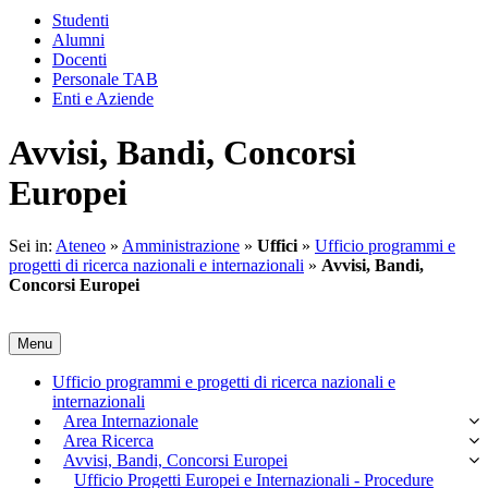
Studenti
Alumni
Docenti
Personale TAB
Enti e Aziende
Avvisi, Bandi, Concorsi
Europei
Sei in:
Ateneo
»
Amministrazione
»
Uffici
»
Ufficio programmi e
progetti di ricerca nazionali e internazionali
»
Avvisi, Bandi,
Concorsi Europei
Menu
Ufficio programmi e progetti di ricerca nazionali e
internazionali
Area Internazionale
Area Ricerca
Avvisi, Bandi, Concorsi Europei
Ufficio Progetti Europei e Internazionali - Procedure