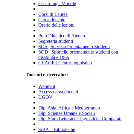
eLearning - Moodle
Corsi di Laurea
Cerca docente
Orario delle lezioni
Polo Didattico di Ateneo
Segreteria studenti
SOS | Servizio Orientamento Studenti
SOD | Sportello orientamento studenti con
disabilità e DSA
CLAOR | Centro linguistico
Docenti e ricercatori
Webmail
Accesso area docenti
UGOV
Dip. Asia, Africa e Mediterraneo
Dip. Scienze Umane e Sociali
Dip. Studi Letterari, Linguistici e Comparati
SiBA – Biblioteche