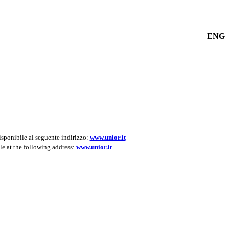
ENG
isponibile al seguente indirizzo:
www.unior.it
le at the following address:
www.unior.it