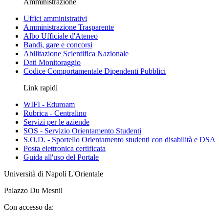
Amministrazione
Uffici amministrativi
Amministrazione Trasparente
Albo Ufficiale d'Ateneo
Bandi, gare e concorsi
Abilitazione Scientifica Nazionale
Dati Monitoraggio
Codice Comportamentale Dipendenti Pubblici
Link rapidi
WIFI - Eduroam
Rubrica - Centralino
Servizi per le aziende
SOS - Servizio Orientamento Studenti
S.O.D. - Sportello Orientamento studenti con disabilità e DSA
Posta elettronica certificata
Guida all'uso del Portale
Università di Napoli L'Orientale
Palazzo Du Mesnil
Con accesso da: