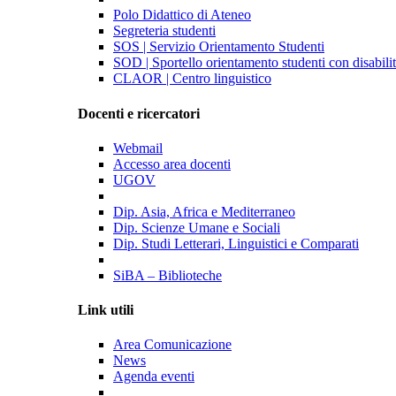
Polo Didattico di Ateneo
Segreteria studenti
SOS | Servizio Orientamento Studenti
SOD | Sportello orientamento studenti con disabil
CLAOR | Centro linguistico
Docenti e ricercatori
Webmail
Accesso area docenti
UGOV
Dip. Asia, Africa e Mediterraneo
Dip. Scienze Umane e Sociali
Dip. Studi Letterari, Linguistici e Comparati
SiBA – Biblioteche
Link utili
Area Comunicazione
News
Agenda eventi