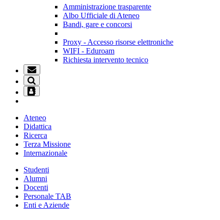
Amministrazione trasparente
Albo Ufficiale di Ateneo
Bandi, gare e concorsi
Proxy - Accesso risorse elettroniche
WIFI - Eduroam
Richiesta intervento tecnico
Ateneo
Didattica
Ricerca
Terza Missione
Internazionale
Studenti
Alumni
Docenti
Personale TAB
Enti e Aziende