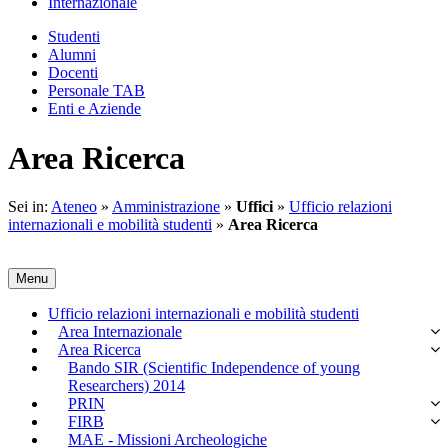
Internazionale
Studenti
Alumni
Docenti
Personale TAB
Enti e Aziende
Area Ricerca
Sei in:
Ateneo
»
Amministrazione
»
Uffici
»
Ufficio relazioni
internazionali e mobilità studenti
»
Area Ricerca
Menu
Ufficio relazioni internazionali e mobilità studenti
Area Internazionale
Area Ricerca
Bando SIR (Scientific Independence of young
Researchers) 2014
PRIN
FIRB
MAE - Missioni Archeologiche