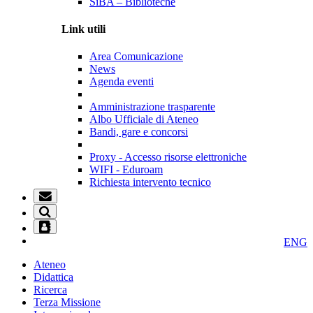
SiBA – Biblioteche
Link utili
Area Comunicazione
News
Agenda eventi
Amministrazione trasparente
Albo Ufficiale di Ateneo
Bandi, gare e concorsi
Proxy - Accesso risorse elettroniche
WIFI - Eduroam
Richiesta intervento tecnico
ENG
Ateneo
Didattica
Ricerca
Terza Missione