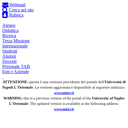
Webmail
Cerca nel sito
Rubrica
ENG
Ateneo
Didattica
Ricerca
Terza Missione
Internazionale
Studenti
Alumni
Docenti
Personale TAB
Enti e Aziende
ATTENZIONE:
questa è una versione precedente del portale dell'
Università di
Napoli L'Orientale
. La versione aggiornata è disponibile al seguente indirizzo:
www.unior.it
WARNING:
this is a previous version of the portal of the
University of Naples
L'Orientale
. The updated version is available at the following address:
www.unior.it