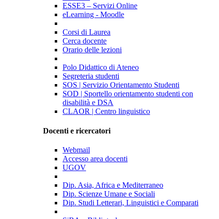
ESSE3 – Servizi Online
eLearning - Moodle
Corsi di Laurea
Cerca docente
Orario delle lezioni
Polo Didattico di Ateneo
Segreteria studenti
SOS | Servizio Orientamento Studenti
SOD | Sportello orientamento studenti con
disabilità e DSA
CLAOR | Centro linguistico
Docenti e ricercatori
Webmail
Accesso area docenti
UGOV
Dip. Asia, Africa e Mediterraneo
Dip. Scienze Umane e Sociali
Dip. Studi Letterari, Linguistici e Comparati