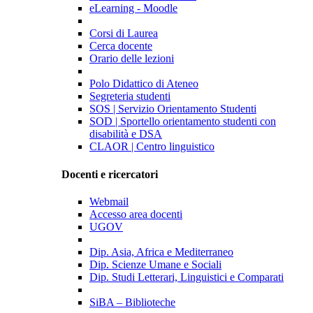
eLearning - Moodle
Corsi di Laurea
Cerca docente
Orario delle lezioni
Polo Didattico di Ateneo
Segreteria studenti
SOS | Servizio Orientamento Studenti
SOD | Sportello orientamento studenti con
disabilità e DSA
CLAOR | Centro linguistico
Docenti e ricercatori
Webmail
Accesso area docenti
UGOV
Dip. Asia, Africa e Mediterraneo
Dip. Scienze Umane e Sociali
Dip. Studi Letterari, Linguistici e Comparati
SiBA – Biblioteche