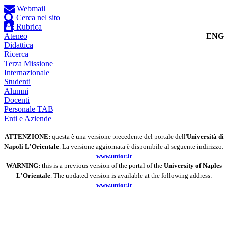
Webmail
Cerca nel sito
Rubrica
Ateneo
ENG
Didattica
Ricerca
Terza Missione
Internazionale
Studenti
Alumni
Docenti
Personale TAB
Enti e Aziende
ATTENZIONE:
questa è una versione precedente del portale dell'
Università di
Napoli L'Orientale
. La versione aggiornata è disponibile al seguente indirizzo:
www.unior.it
WARNING:
this is a previous version of the portal of the
University of Naples
L'Orientale
. The updated version is available at the following address:
www.unior.it