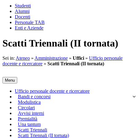
Studenti
Alumni
Docenti
Personale TAB
Enti e Aziende
Scatti Triennali (II tornata)
Sei in:
Ateneo
»
Amministrazione
»
Uffici
»
Ufficio personale
docente e ricercatore
»
Scatti Triennali (II tornata)
Menu
Ufficio personale docente e ricercatore
Bandi e concorsi
Modulistica
Circolari
Avvisi interni
Premialità
Una tantum
Scatti Triennali
Scatti Triennali (II tornata)