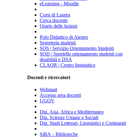
eLearning - Moodle
Corsi di Laurea
Cerca docente
Orario delle lezioni
Polo Didattico di Ateneo
Segreteria studenti
SOS | Servizio Orientamento Studenti
SOD | Sportello orientamento studenti con
disabilità e DSA
CLAOR | Centro linguistico
Docenti e ricercatori
Webmail
Accesso area docenti
UGOV
Dip. Asia, Africa e Mediterraneo
Dip. Scienze Umane e Sociali
Dip. Studi Letterari, Linguistici e Comparati
SiBA – Biblioteche