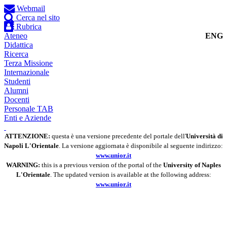
Webmail
Cerca nel sito
Rubrica
Ateneo
ENG
Didattica
Ricerca
Terza Missione
Internazionale
Studenti
Alumni
Docenti
Personale TAB
Enti e Aziende
ATTENZIONE:
questa è una versione precedente del portale dell'
Università di
Napoli L'Orientale
. La versione aggiornata è disponibile al seguente indirizzo:
www.unior.it
WARNING:
this is a previous version of the portal of the
University of Naples
L'Orientale
. The updated version is available at the following address:
www.unior.it