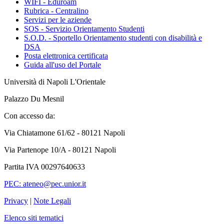
WIFI - Eduroam
Rubrica - Centralino
Servizi per le aziende
SOS - Servizio Orientamento Studenti
S.O.D. - Sportello Orientamento studenti con disabilità e
DSA
Posta elettronica certificata
Guida all'uso del Portale
Università di Napoli L'Orientale
Palazzo Du Mesnil
Con accesso da:
Via Chiatamone 61/62 - 80121 Napoli
Via Partenope 10/A - 80121 Napoli
Partita IVA 00297640633
PEC: ateneo@pec.unior.it
Privacy
|
Note Legali
Elenco siti tematici