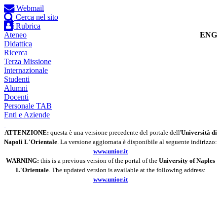
Webmail
Cerca nel sito
Rubrica
Ateneo
ENG
Didattica
Ricerca
Terza Missione
Internazionale
Studenti
Alumni
Docenti
Personale TAB
Enti e Aziende
ATTENZIONE:
questa è una versione precedente del portale dell'
Università di
Napoli L'Orientale
. La versione aggiornata è disponibile al seguente indirizzo:
www.unior.it
WARNING:
this is a previous version of the portal of the
University of Naples
L'Orientale
. The updated version is available at the following address:
www.unior.it