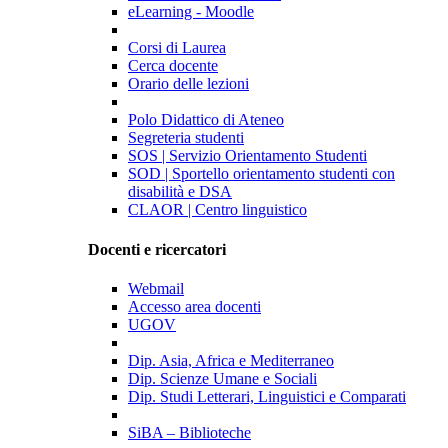
eLearning - Moodle
Corsi di Laurea
Cerca docente
Orario delle lezioni
Polo Didattico di Ateneo
Segreteria studenti
SOS | Servizio Orientamento Studenti
SOD | Sportello orientamento studenti con
disabilità e DSA
CLAOR | Centro linguistico
Docenti e ricercatori
Webmail
Accesso area docenti
UGOV
Dip. Asia, Africa e Mediterraneo
Dip. Scienze Umane e Sociali
Dip. Studi Letterari, Linguistici e Comparati
SiBA – Biblioteche