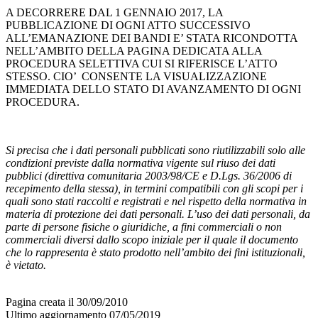
A DECORRERE DAL 1 GENNAIO 2017, LA
PUBBLICAZIONE DI OGNI ATTO SUCCESSIVO
ALL’EMANAZIONE DEI BANDI E’ STATA RICONDOTTA
NELL’AMBITO DELLA PAGINA DEDICATA ALLA
PROCEDURA SELETTIVA CUI SI RIFERISCE L’ATTO
STESSO. CIO’ CONSENTE LA VISUALIZZAZIONE
IMMEDIATA DELLO STATO DI AVANZAMENTO DI OGNI
PROCEDURA.
Si precisa che i dati personali pubblicati sono riutilizzabili solo alle
condizioni previste dalla normativa vigente sul riuso dei dati
pubblici (direttiva comunitaria 2003/98/CE e D.Lgs. 36/2006 di
recepimento della stessa), in termini compatibili con gli scopi per i
quali sono stati raccolti e registrati e nel rispetto della normativa in
materia di protezione dei dati personali. L’uso dei dati personali, da
parte di persone fisiche o giuridiche, a fini commerciali o non
commerciali diversi dallo scopo iniziale per il quale il documento
che lo rappresenta è stato prodotto nell’ambito dei fini istituzionali,
è vietato.
Pagina creata il 30/09/2010
Ultimo aggiornamento 07/05/2019