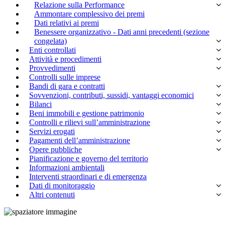
Relazione sulla Performance
Ammontare complessivo dei premi
Dati relativi ai premi
Benessere organizzativo - Dati anni precedenti (sezione
congelata)
Enti controllati
Attività e procedimenti
Provvedimenti
Controlli sulle imprese
Bandi di gara e contratti
Sovvenzioni, contributi, sussidi, vantaggi economici
Bilanci
Beni immobili e gestione patrimonio
Controlli e rilievi sull’amministrazione
Servizi erogati
Pagamenti dell’amministrazione
Opere pubbliche
Pianificazione e governo del territorio
Informazioni ambientali
Interventi straordinari e di emergenza
Dati di monitoraggio
Altri contenuti