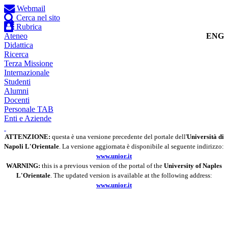
Webmail
Cerca nel sito
Rubrica
Ateneo
ENG
Didattica
Ricerca
Terza Missione
Internazionale
Studenti
Alumni
Docenti
Personale TAB
Enti e Aziende
ATTENZIONE:
questa è una versione precedente del portale dell'
Università di
Napoli L'Orientale
. La versione aggiornata è disponibile al seguente indirizzo:
www.unior.it
WARNING:
this is a previous version of the portal of the
University of Naples
L'Orientale
. The updated version is available at the following address:
www.unior.it