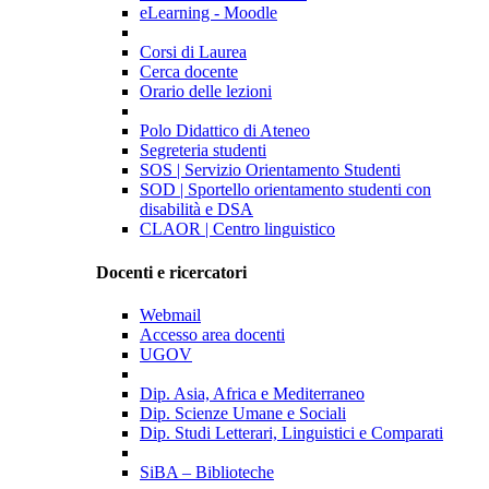
eLearning - Moodle
Corsi di Laurea
Cerca docente
Orario delle lezioni
Polo Didattico di Ateneo
Segreteria studenti
SOS | Servizio Orientamento Studenti
SOD | Sportello orientamento studenti con
disabilità e DSA
CLAOR | Centro linguistico
Docenti e ricercatori
Webmail
Accesso area docenti
UGOV
Dip. Asia, Africa e Mediterraneo
Dip. Scienze Umane e Sociali
Dip. Studi Letterari, Linguistici e Comparati
SiBA – Biblioteche