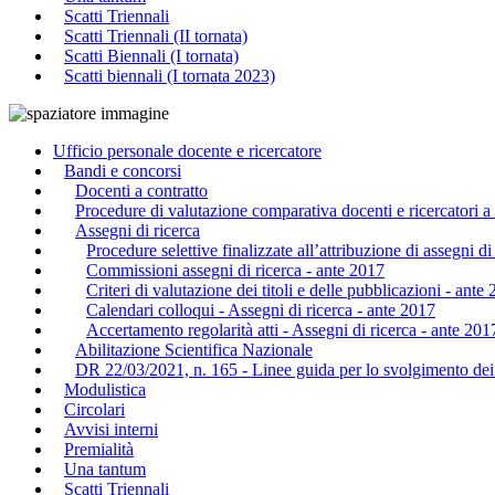
Scatti Triennali
Scatti Triennali (II tornata)
Scatti Biennali (I tornata)
Scatti biennali (I tornata 2023)
Ufficio personale docente e ricercatore
Bandi e concorsi
Docenti a contratto
Procedure di valutazione comparativa docenti e ricercatori 
Assegni di ricerca
Procedure selettive finalizzate all’attribuzione di assegni di
Commissioni assegni di ricerca - ante 2017
Criteri di valutazione dei titoli e delle pubblicazioni - ante
Calendari colloqui - Assegni di ricerca - ante 2017
Accertamento regolarità atti - Assegni di ricerca - ante 201
Abilitazione Scientifica Nazionale
DR 22/03/2021, n. 165 - Linee guida per lo svolgimento dei 
Modulistica
Circolari
Avvisi interni
Premialità
Una tantum
Scatti Triennali