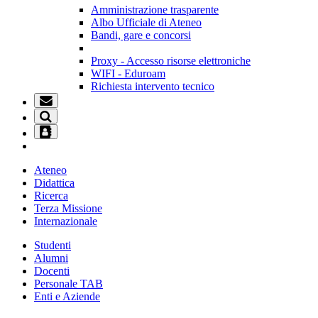
Amministrazione trasparente
Albo Ufficiale di Ateneo
Bandi, gare e concorsi
Proxy - Accesso risorse elettroniche
WIFI - Eduroam
Richiesta intervento tecnico
Ateneo
Didattica
Ricerca
Terza Missione
Internazionale
Studenti
Alumni
Docenti
Personale TAB
Enti e Aziende