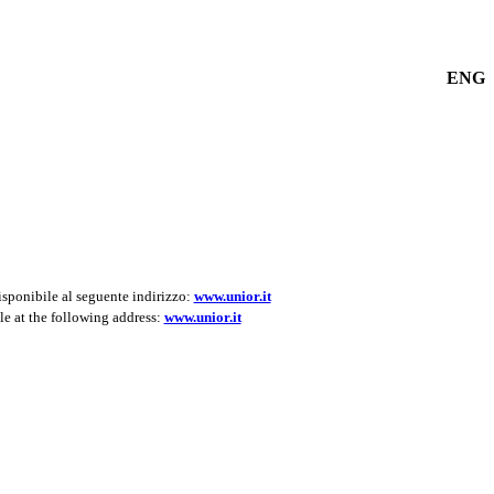
ENG
isponibile al seguente indirizzo:
www.unior.it
le at the following address:
www.unior.it