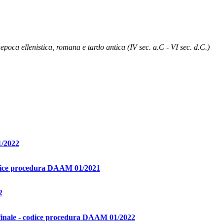
n epoca ellenistica, romana e tardo antica (IV sec. a.C - VI sec. d.C.)
1/2022
codice procedura DAAM 01/2021
2
a finale - codice procedura DAAM 01/2022