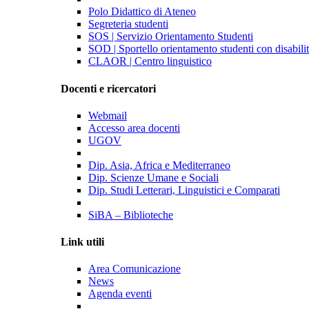
Polo Didattico di Ateneo
Segreteria studenti
SOS | Servizio Orientamento Studenti
SOD | Sportello orientamento studenti con disabil
CLAOR | Centro linguistico
Docenti e ricercatori
Webmail
Accesso area docenti
UGOV
Dip. Asia, Africa e Mediterraneo
Dip. Scienze Umane e Sociali
Dip. Studi Letterari, Linguistici e Comparati
SiBA – Biblioteche
Link utili
Area Comunicazione
News
Agenda eventi