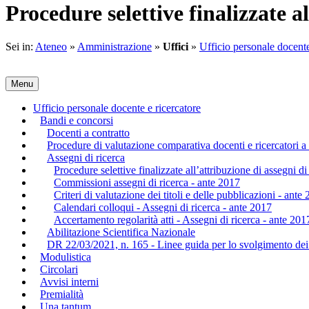
Procedure selettive finalizzate al
Sei in:
Ateneo
»
Amministrazione
»
Uffici
»
Ufficio personale docente
Menu
Ufficio personale docente e ricercatore
Bandi e concorsi
Docenti a contratto
Procedure di valutazione comparativa docenti e ricercatori 
Assegni di ricerca
Procedure selettive finalizzate all’attribuzione di assegni di
Commissioni assegni di ricerca - ante 2017
Criteri di valutazione dei titoli e delle pubblicazioni - ante
Calendari colloqui - Assegni di ricerca - ante 2017
Accertamento regolarità atti - Assegni di ricerca - ante 201
Abilitazione Scientifica Nazionale
DR 22/03/2021, n. 165 - Linee guida per lo svolgimento dei 
Modulistica
Circolari
Avvisi interni
Premialità
Una tantum