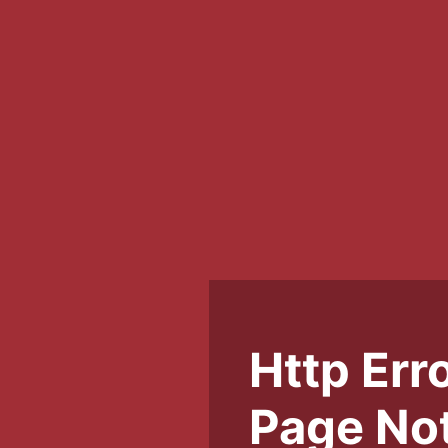
Http Err
Page Not