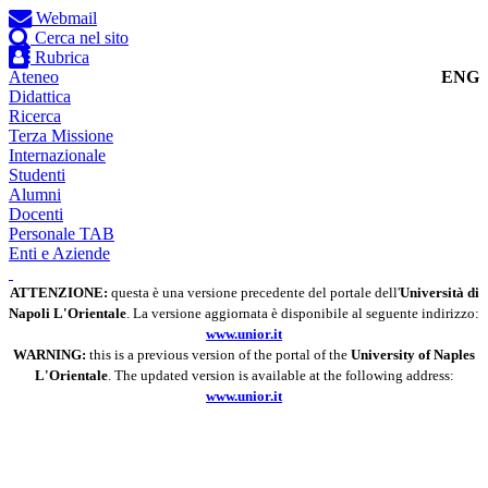
Webmail
Cerca nel sito
Rubrica
Ateneo
ENG
Didattica
Ricerca
Terza Missione
Internazionale
Studenti
Alumni
Docenti
Personale TAB
Enti e Aziende
ATTENZIONE:
questa è una versione precedente del portale dell'
Università di
Napoli L'Orientale
. La versione aggiornata è disponibile al seguente indirizzo:
www.unior.it
WARNING:
this is a previous version of the portal of the
University of Naples
L'Orientale
. The updated version is available at the following address:
www.unior.it