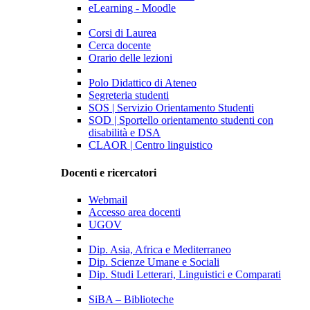
eLearning - Moodle
Corsi di Laurea
Cerca docente
Orario delle lezioni
Polo Didattico di Ateneo
Segreteria studenti
SOS | Servizio Orientamento Studenti
SOD | Sportello orientamento studenti con
disabilità e DSA
CLAOR | Centro linguistico
Docenti e ricercatori
Webmail
Accesso area docenti
UGOV
Dip. Asia, Africa e Mediterraneo
Dip. Scienze Umane e Sociali
Dip. Studi Letterari, Linguistici e Comparati
SiBA – Biblioteche