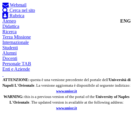
Webmail
Cerca nel sito
Rubrica
Ateneo
ENG
Didattica
Ricerca
Terza Missione
Internazionale
Studenti
Alumni
Docenti
Personale TAB
Enti e Aziende
ATTENZIONE:
questa è una versione precedente del portale dell'
Università di
Napoli L'Orientale
. La versione aggiornata è disponibile al seguente indirizzo:
www.unior.it
WARNING:
this is a previous version of the portal of the
University of Naples
L'Orientale
. The updated version is available at the following address:
www.unior.it