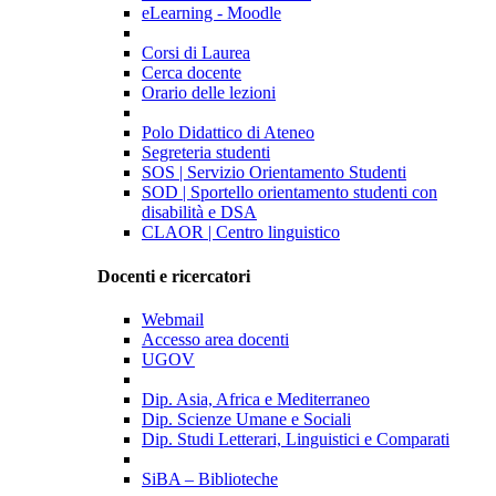
eLearning - Moodle
Corsi di Laurea
Cerca docente
Orario delle lezioni
Polo Didattico di Ateneo
Segreteria studenti
SOS | Servizio Orientamento Studenti
SOD | Sportello orientamento studenti con
disabilità e DSA
CLAOR | Centro linguistico
Docenti e ricercatori
Webmail
Accesso area docenti
UGOV
Dip. Asia, Africa e Mediterraneo
Dip. Scienze Umane e Sociali
Dip. Studi Letterari, Linguistici e Comparati
SiBA – Biblioteche