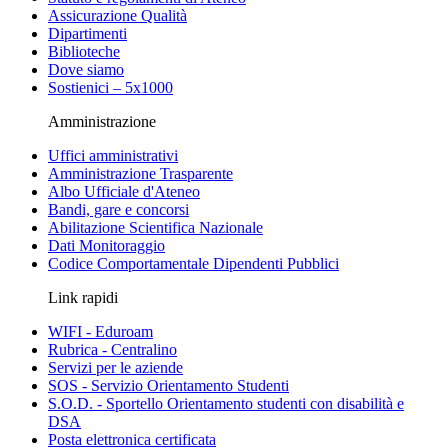
Assicurazione Qualità
Dipartimenti
Biblioteche
Dove siamo
Sostienici – 5x1000
Amministrazione
Uffici amministrativi
Amministrazione Trasparente
Albo Ufficiale d'Ateneo
Bandi, gare e concorsi
Abilitazione Scientifica Nazionale
Dati Monitoraggio
Codice Comportamentale Dipendenti Pubblici
Link rapidi
WIFI - Eduroam
Rubrica - Centralino
Servizi per le aziende
SOS - Servizio Orientamento Studenti
S.O.D. - Sportello Orientamento studenti con disabilità e
DSA
Posta elettronica certificata